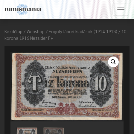
Kezdőlap
/
Webshop
/
Fogolytábori kiadások (1914-1918)
/ 10
korona 1916 Nezsider F+