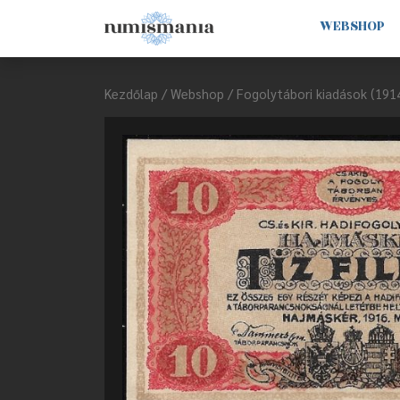
WEBSHOP
Kezdőlap
/
Webshop
/
Fogolytábori kiadások (191