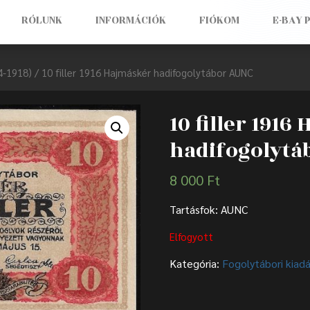
RÓLUNK
INFORMÁCIÓK
FIÓKOM
E-BAY 
4-1918)
/ 10 filler 1916 Hajmáskér hadifogolytábor AUNC
10 filler 191
hadifogolytá
8 000
Ft
Tartásfok: AUNC
Elfogyott
Kategória:
Fogolytábori kiad