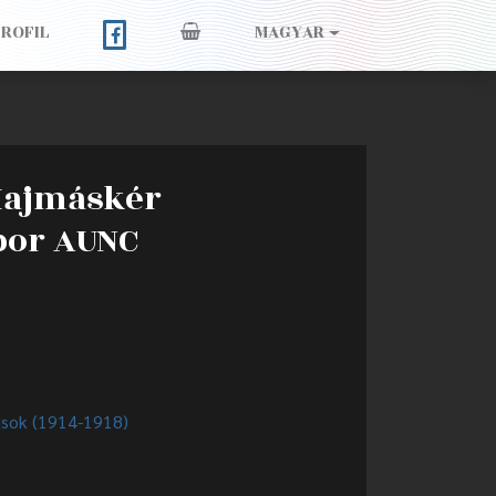
PROFIL
MAGYAR
6 Hajmáskér
bor AUNC
ások (1914-1918)