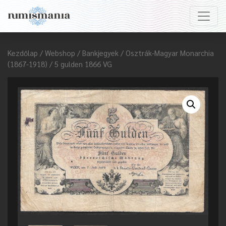
Kezdőlap
/
Webshop
/
Bankjegyek
/
Osztrák-Magyar Monarchia
(1867-1918)
/ 5 gulden 1866 VG