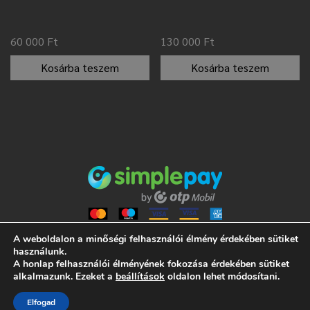
60 000
Ft
130 000
Ft
Kosárba teszem
Kosárba teszem
A weboldalon a minőségi felhasználói élmény érdekében sütiket
használunk.
A honlap felhasználói élményének fokozása érdekében sütiket
ALL RIGHTS RESERVED 2021 NUMISMANIA
alkalmazunk. Ezeket a
beállítások
oldalon lehet módosítani.
ÁLTALÁNOS SZERZŐDÉSI FELTÉTELEK
Elfogad
ADATVÉDELMI TÁJÉKOZTATÓ