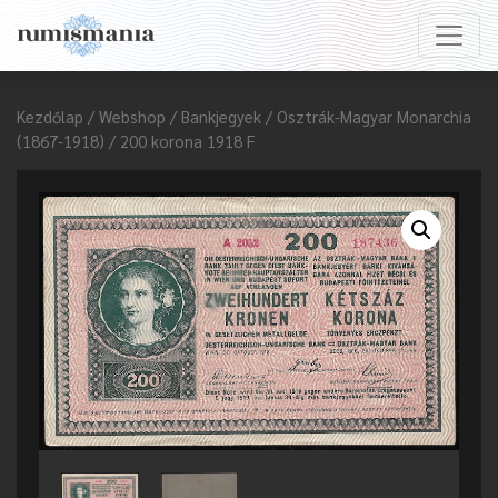
Kezdőlap
/
Webshop
/
Bankjegyek
/
Osztrák-Magyar Monarchia
(1867-1918)
/ 200 korona 1918 F