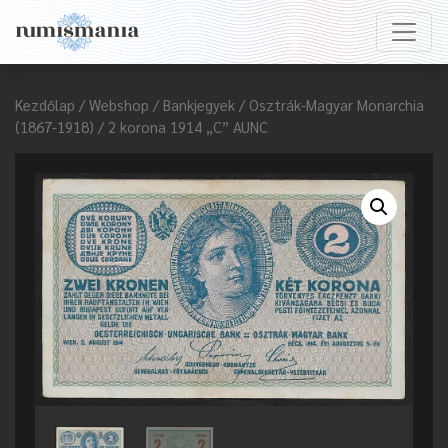
Kezdőlap
/
Webshop
/
Bankjegyek
/
Osztrák-Magyar Monarchia
(1867-1918)
/ 2 korona 1914 „C” AUNC