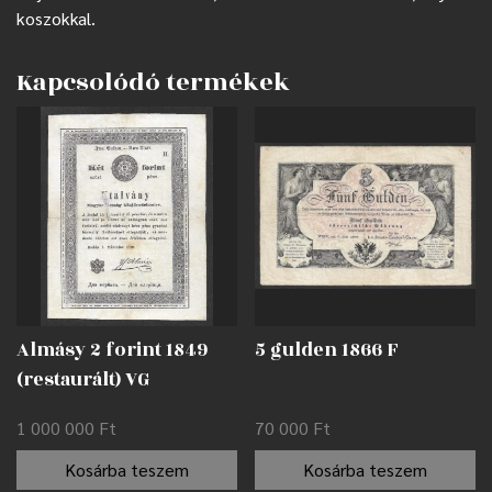
koszokkal.
Kapcsolódó termékek
Almásy 2 forint 1849
5 gulden 1866 F
(restaurált) VG
1 000 000
Ft
70 000
Ft
Kosárba teszem
Kosárba teszem