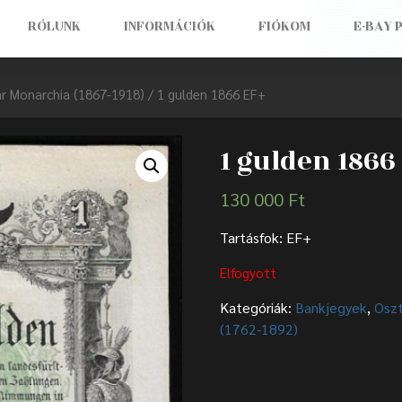
RÓLUNK
INFORMÁCIÓK
FIÓKOM
E-BAY 
r Monarchia (1867-1918)
/ 1 gulden 1866 EF+
1 gulden 1866
130 000
Ft
Tartásfok: EF+
Elfogyott
Kategóriák:
Bankjegyek
,
Oszt
(1762-1892)