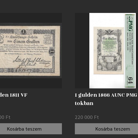
den 1811 VF
1 gulden 1866 AUNC PMG
tokban
000
Ft
220 000
Ft
Kosárba teszem
Kosárba teszem