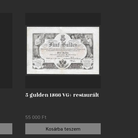
5 gulden 1866 VG+ restaurált
55 000
Ft
Kosárba teszem