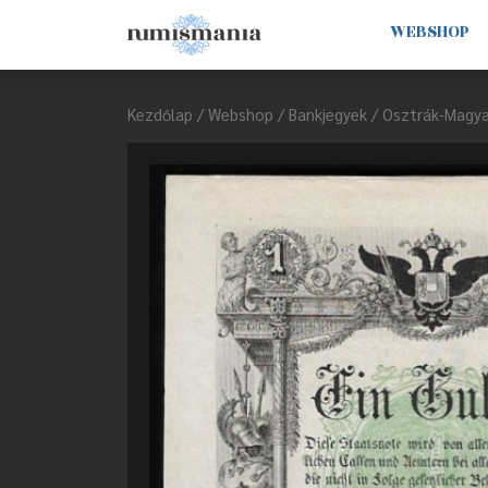
WEBSHOP
Kezdőlap
/
Webshop
/
Bankjegyek
/
Osztrák-Magya