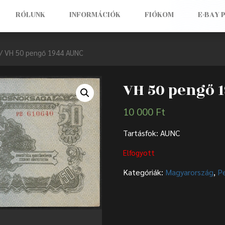
RÓLUNK
INFORMÁCIÓK
FIÓKOM
E-BAY 
/ VH 50 pengő 1944 AUNC
VH 50 pengő 
10 000
Ft
Tartásfok: AUNC
Elfogyott
Kategóriák:
Magyarország
,
P