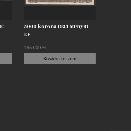
NC
5000 korona 1923 MPnyRt
EF
165 000
Ft
Kosárba teszem