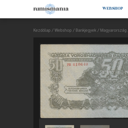
WEBSHOP
Kezdőlap
/
Webshop
/
Bankjegyek
/
Magyarország