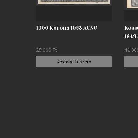
1000 korona 1923 AUNC
Koss
1849
25 000
Ft
42 0
Kosárba teszem