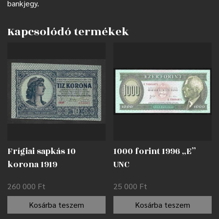
bankjegy.
Kapcsolódó termékek
Frígiai sapkás 10
1000 forint 1996 „E”
korona 1919
UNC
nyomdahibával EF
260 000
Ft
25 000
Ft
Kosárba teszem
Kosárba teszem