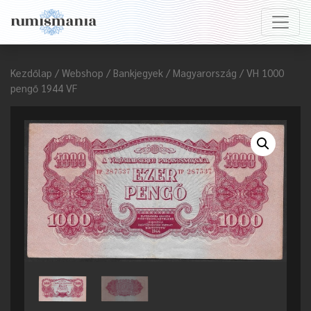
Kezdőlap
/
Webshop
/
Bankjegyek
/
Magyarország
/ VH 1000
pengő 1944 VF