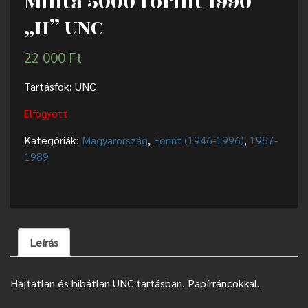
Minta 5000 forint 1990
„H” UNC
22 000
Ft
Tartásfok: UNC
Elfogyott
Kategóriák:
Magyarország
,
Forint (1946-1996)
,
1957-
1989
Leírás
Hajtatlan és hibátlan UNC tartásban. Papírráncokkal.