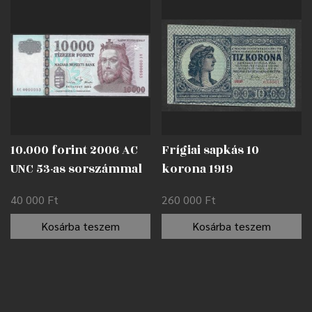
10.000 forint 2006 AC
Frígiai sapkás 10
UNC 53-as sorszámmal
korona 1919
nyomdahibával EF
40 000
Ft
260 000
Ft
Kosárba teszem
Kosárba teszem