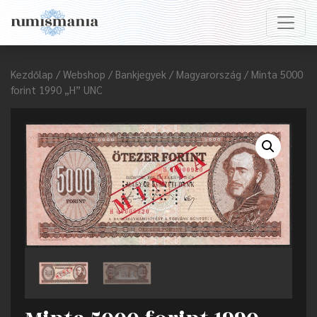
Kezdőlap
/
Webshop
/
Bankjegyek
/
Magyarország
/ Minta 5000
forint 1990 „H” UNC