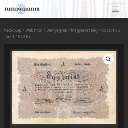
Kezdőlap
/
Webshop
/
Bankjegyek
/
Magyarország
/ Kossuth 1
forint 1848 F+