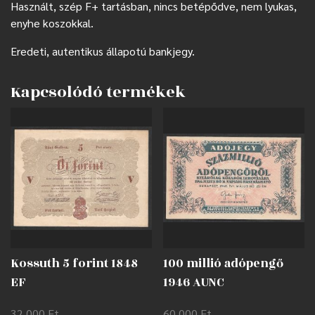
Használt, szép F+ tartásban, nincs betépődve, nem lyukas,
enyhe koszokkal.
Eredeti, autentikus állapotú bankjegy.
Kapcsolódó termékek
Kossuth 5 forint 1848
100 millió adópengő
EF
1946 AUNC
32 000
Ft
60 000
Ft