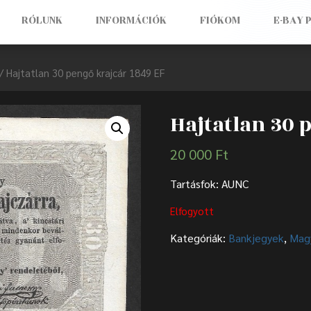
RÓLUNK
INFORMÁCIÓK
FIÓKOM
E-BAY 
/ Hajtatlan 30 pengő krajcár 1849 EF
Hajtatlan 30 
20 000
Ft
Tartásfok: AUNC
Elfogyott
Kategóriák:
Bankjegyek
,
Mag