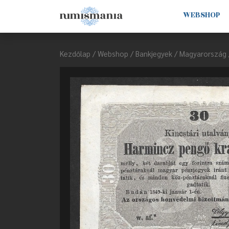
WEBSHOP
Kezdőlap
/
Webshop
/
Bankjegyek
/
Magyarország