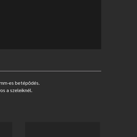
 1 mm-es betépődés.
s a szeleiknél.