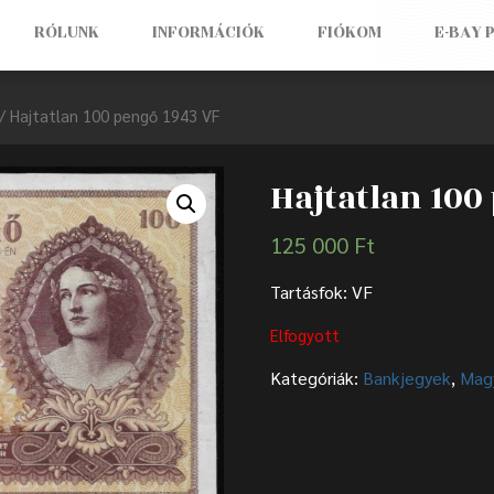
RÓLUNK
INFORMÁCIÓK
FIÓKOM
E-BAY 
/ Hajtatlan 100 pengő 1943 VF
Hajtatlan 100
125 000
Ft
Tartásfok: VF
Elfogyott
Kategóriák:
Bankjegyek
,
Mag