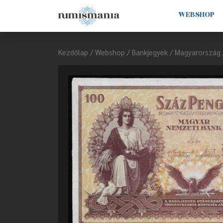
WEBSHOP
Kezdőlap
/
Webshop
/
Bankjegyek
/
Magyarország