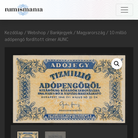
Kezdőlap
/
Webshop
/
Bankjegyek
/
Magyarország
/ 10 millió
adópengő fordított címer AUNC