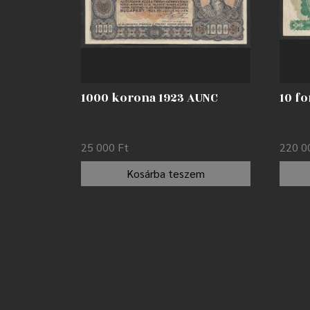
1000 korona 1923 AUNC
10 fo
25 000
Ft
220 
Kosárba teszem