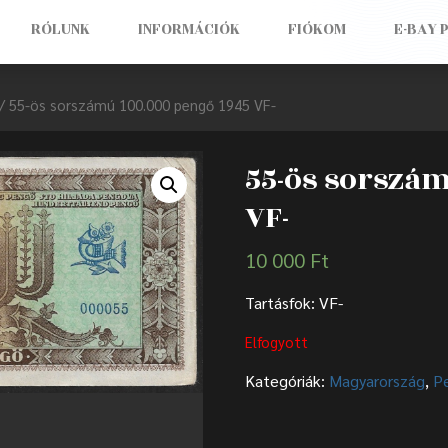
RÓLUNK
INFORMÁCIÓK
FIÓKOM
E-BAY 
/ 55-ös sorszámú 100.000 pengő 1945 VF-
55-ös sorszám
VF-
10 000
Ft
Tartásfok: VF-
Elfogyott
Kategóriák:
Magyarország
,
P