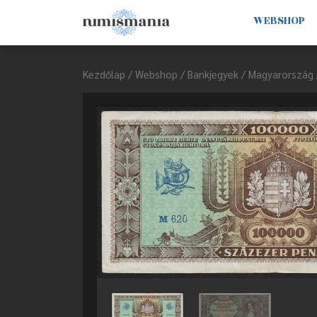
WEBSHOP
Kezdőlap
/
Webshop
/
Bankjegyek
/
Magyarország