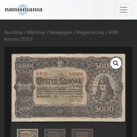
Kezdőlap
/
Webshop
/
Bankjegyek
/
Magyarország
/ 5000
korona 1923 F