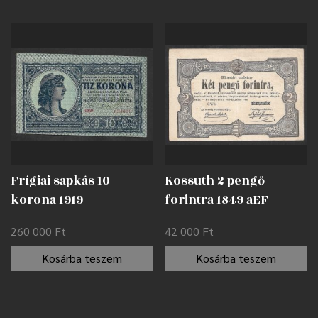
Frígiai sapkás 10
Kossuth 2 pengő
korona 1919
forintra 1849 aEF
nyomdahibával EF
260 000
Ft
42 000
Ft
Kosárba teszem
Kosárba teszem