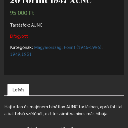
20 forint 1957 AUNC
95 000
Ft
Tartásfok: AUNC
Elfogyott
Kategóriák:
Magyarország
,
Forint (1946-1996)
,
1949,1951
Leírás
Hajtatlan és majdnem hibátlan AUNC tartásban, apró folttal
a bal felső szélénél, ezt leszámítva nincs más hibája.