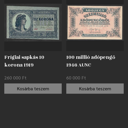
Frígiai sapkás 10
100 millió adópengő
korona 1919
1946 AUNC
nyomdahibával EF
260 000
Ft
60 000
Ft
Kosárba teszem
Kosárba teszem