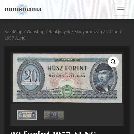
Kezdőlap
/
Webshop
/
Bankjegyek
/
Magyarország
/ 20 forint
1957 AUNC