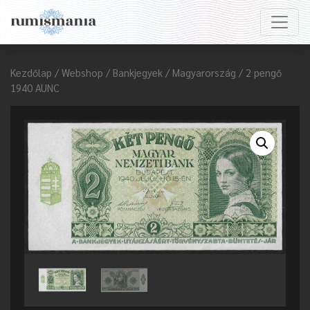
Kezdőlap
/
Webshop
/
Bankjegyek
/
Magyarország
/ 2 pengő
1940 AUNC