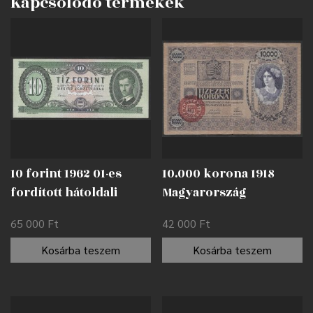
Kapcsolódó termékek
10 forint 1962 01-es
10.000 korona 1918
fordított hátoldali
Magyarország
alapnyomat EF
felülbélyegzéssel F
65 000
Ft
42 000
Ft
Kosárba teszem
Kosárba teszem