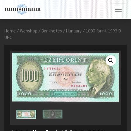
Home
/
Webshop
/
Banknotes
/
Hungary
/ 1000 forint 1993 D
UNC