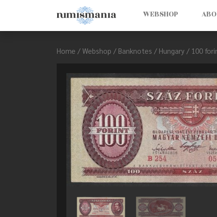
WEBSHOP
ABO
Home
/
Webshop
/
Banknotes
/
Hungary
/ 100 fori