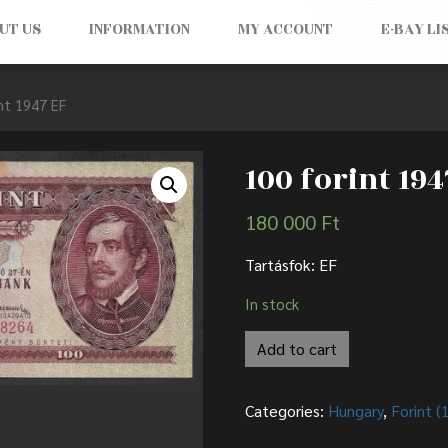
UT US
INFORMATION
MY ACCOUNT
E-BAY LI
nt 1947 EF
100 forint 194
180 000
Ft
Tartásfok: EF
In stock
Add to cart
Categories:
Hungary
,
Forint 