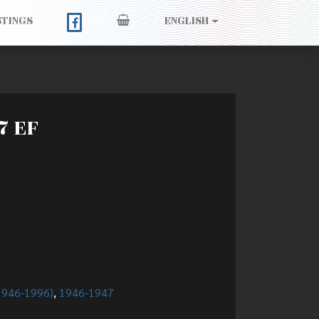
STINGS
ENGLISH
7 EF
(1946-1996)
,
1946-1947