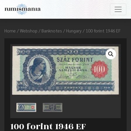
Home
/
Webshop
/
Banknotes
/
Hungary
/ 100 forint 1946 EF
100 forint 1946 EF