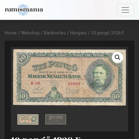
Home
/
Webshop
/
Banknotes
/
Hungary
/ 10 pengő 1926 F