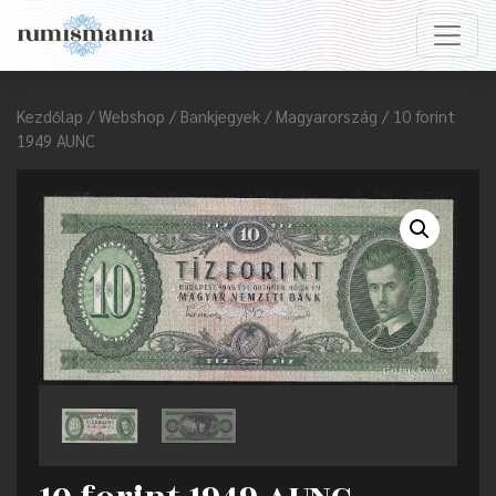
Kezdőlap
/
Webshop
/
Bankjegyek
/
Magyarország
/ 10 forint
1949 AUNC