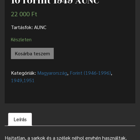
10 forint 1949 AUNC
22 000
Ft
Tartásfok: AUNC
Készleten
Kosárba teszem
Kategóriák:
Magyarország
,
Forint (1946-1996)
,
1949,1951
Leírás
Hajtatlan, a sarkok és a szélek néhol enyhén használtak.