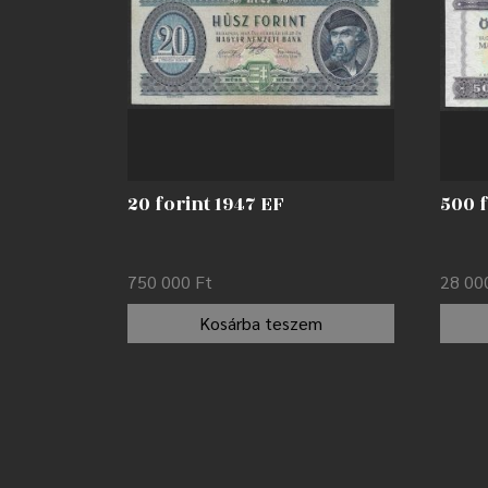
20 forint 1947 EF
500 f
750 000
Ft
28 0
Kosárba teszem