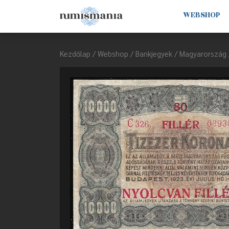
WEBSHOP
Kezdőlap
/
Webshop
/
Bankjegyek
/
Magyarország