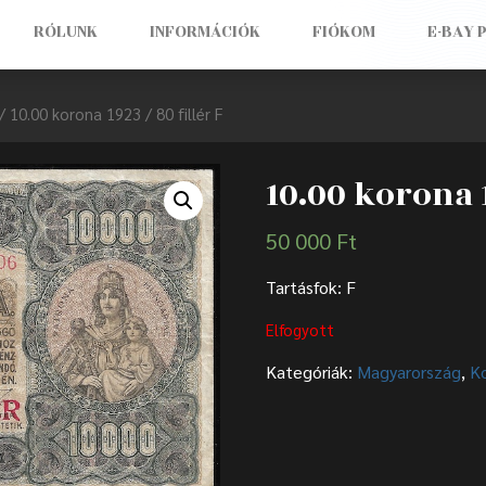
RÓLUNK
INFORMÁCIÓK
FIÓKOM
E-BAY 
/ 10.00 korona 1923 / 80 fillér F
10.00 korona 1
50 000
Ft
Tartásfok: F
Elfogyott
Kategóriák:
Magyarország
,
K