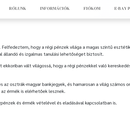
RÓLUNK
INFORMÁCIÓK
FIÓKOM
E-BAY 
. Felfedeztem, hogy a régi pénzek világa a magas szintű esztéti
 állandó és izgalmas tanulási lehetőséget biztosít.
 ekkoriban vált világossá, hogy a régi pénzekkel való keresked
 és az osztrák-magyar bankjegyek, és hamarosan a világ számos o
 az érmék is elérhetőek lesznek.
írpénzek és érmék vételével és eladásával kapcsolatban is.