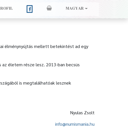
PROFIL
MAGYAR
kai élménynyújtás mellett betekintést ad egy
és az életem része lesz. 2013-ban becsüs
rszágából is megtalálhatóak lesznek
Nyulas Zsolt
info@numismania.hu