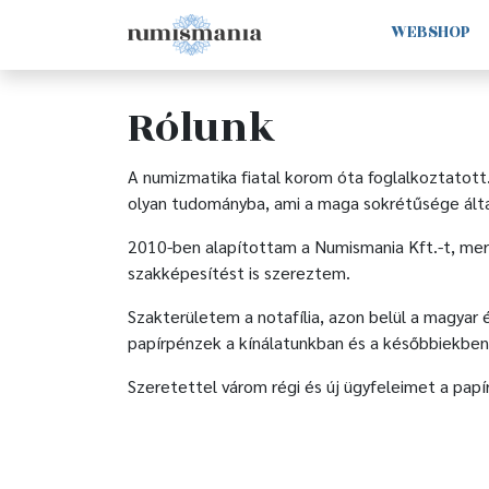
WEBSHOP
Rólunk
A numizmatika fiatal korom óta foglalkoztatott
olyan tudományba, ami a maga sokrétűsége által
2010-ben alapítottam a Numismania Kft.-t, mert
szakképesítést is szereztem.
Szakterületem a notafília, azon belül a magyar
papírpénzek a kínálatunkban és a későbbiekben
Szeretettel várom régi és új ügyfeleimet a pap