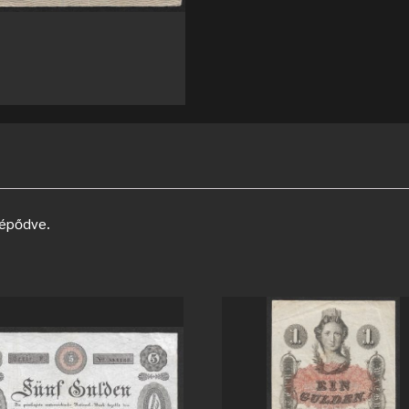
tépődve.