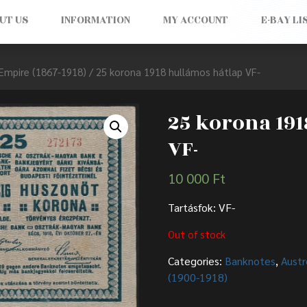
UT US
INFORMATION
MY ACCOUNT
E-BAY LI
Empire (1867-1918)
/ 25 korona 1918 hullámos hátlap VF-
25 korona 191
VF-
10 000
Ft
Tartásfok: VF-
Out of stock
Categories:
Banknotes
,
Austr
(1900-1918)