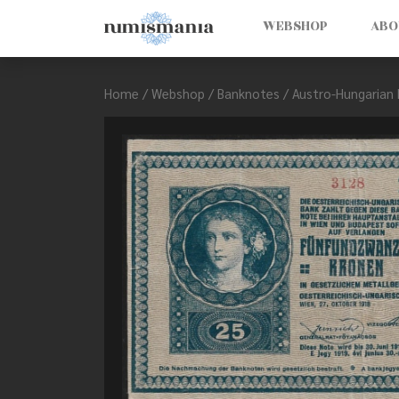
WEBSHOP
ABO
Home
/
Webshop
/
Banknotes
/
Austro-Hungarian 