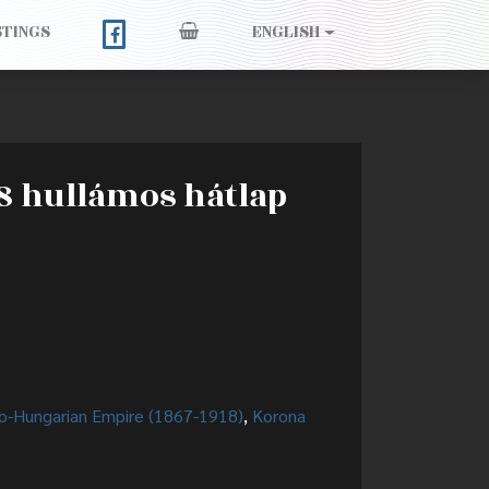
STINGS
ENGLISH
8 hullámos hátlap
o-Hungarian Empire (1867-1918)
,
Korona