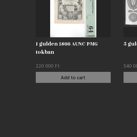
1 gulden 1866 AUNC PMG
5 gul
tokban
220 000
Ft
540 
Add to cart