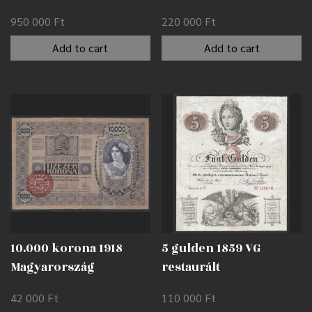
950 000
Ft
220 000
Ft
Add to cart
Add to cart
10.000 korona 1918
5 gulden 1859 VG
Magyarország
restaurált
felülbélyegzéssel F
42 000
Ft
110 000
Ft