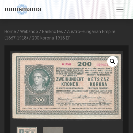
Home
/
Webshop
/
Banknotes
/
Austro-Hungarian Empire
(1867-1918)
/ 200 korona 1918 EF