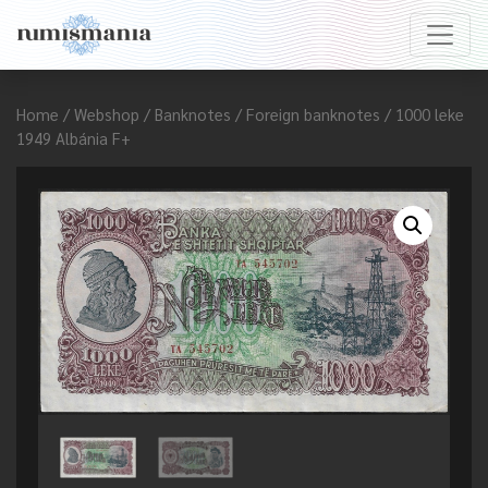
Home
/
Webshop
/
Banknotes
/
Foreign banknotes
/ 1000 leke
1949 Albánia F+